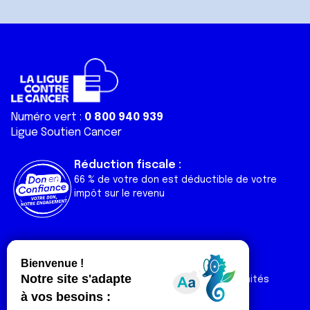
Numéro vert :
0 800 940 939
Ligue Soutien Cancer
Réduction fiscale :
66 % de votre don est déductible de votre
impôt sur le revenu
Liens utiles
Espaces
Nos actualités
Forum
Nos publications
Espace Ligue & comités
Contact
Espace chercheur