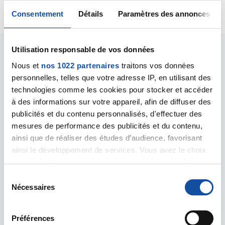
…
56
57
58
59
60
Consentement
Détails
Paramètres des annonces
Utilisation responsable de vos données
Les magazines
Nous et
nos 1022 partenaires
traitons vos données
personnelles, telles que votre adresse IP, en utilisant des
technologies comme les cookies pour stocker et accéder
Découvrez tous les magazines de la Ligue contre le
cancer.
à des informations sur votre appareil, afin de diffuser des
publicités et du contenu personnalisés, d'effectuer des
mesures de performance des publicités et du contenu,
ainsi que de réaliser des études d’audience, favorisant
ainsi le développement de services. Vous avez le choix
quant à l'utilisation de vos données et à leurs finalités.
Vous pouvez modifier ou retirer votre consentement à
S
tout moment en consultant la Déclaration relative aux
Nécessaires
é
cookies ou en cliquant sur l'icône de confidentialité.
l
e
Préférences
Si vous le permettez, nous aimerions également :