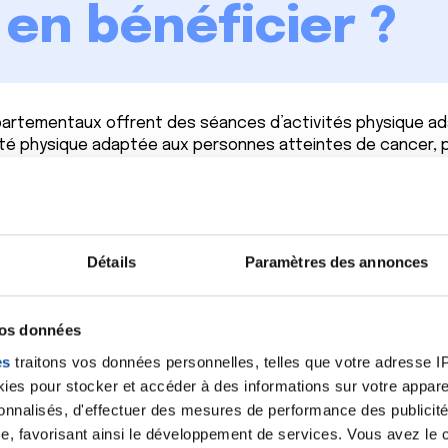
n bénéficier ?
partementaux offrent des séances d’activités physique a
ité physique adaptée aux personnes atteintes de cancer,
ances sont proposées dans plus de 140 lieux répartis sur l
Mer et animés par des professionnels spécifiquement for
es lieux sur notre carte dédiée.
Détails
Paramètres des annonces
édecin peut vous prescrire une activité physique adapté
e votre traitement
.
vos données
ès la fin du traitement actif
, dans le cadre du parcours
es
traitons vos données personnelles, telles que votre adresse IP,
es pour stocker et accéder à des informations sur votre appareil
sonnalisés, d'effectuer des mesures de performance des publicité
e, favorisant ainsi le développement de services. Vous avez le ch