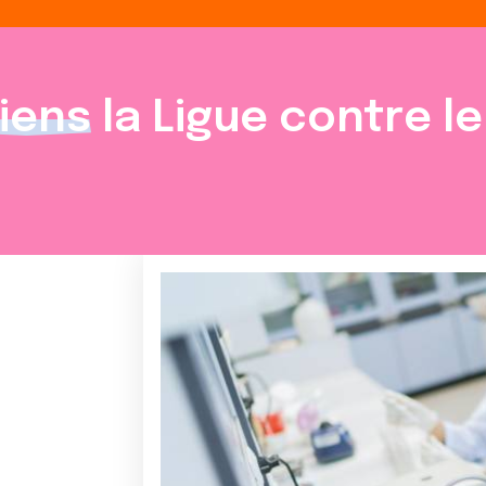
iens
la Ligue contre l