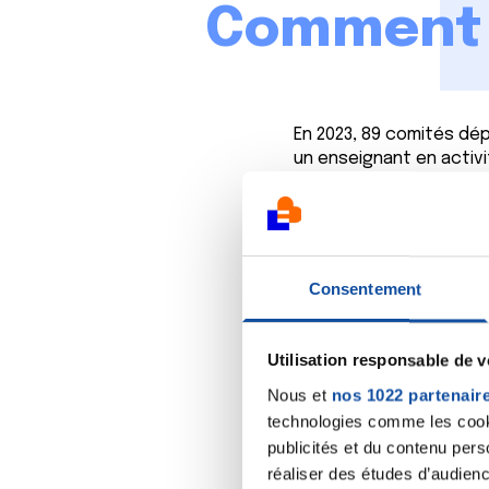
Comment e
En 2023, 89 comités dé
un enseignant en activ
les traitements. Ces sé
hexagonale et d’Outre-
Retrouvez la liste de c
Consentement
Savez-vous que votre m
Dès le début d
Utilisation responsable de 
Jusqu’à 1 an apr
Nous et
nos 1022 partenair
les traitements.
technologies comme les cooki
publicités et du contenu per
réaliser des études d’audienc