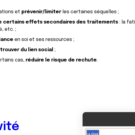
ations et
prévenir/limiter
les certaines séquelles ;
e certains effets secondaires des traitements
: la fa
é, etc. ;
iance
en soi et ses ressources ;
trouver du lien social
;
rtains cas,
réduire le risque de rechute
.
vité