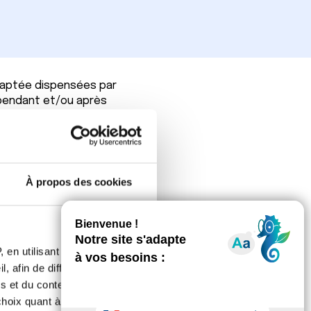
daptée dispensées par
 pendant et/ou après
’ensemble du territoire
més.
À propos des cookies
e ?
 de soins global après
 en utilisant des
, afin de diffuser des
s et du contenu, ainsi que de
oix quant à l'utilisation de