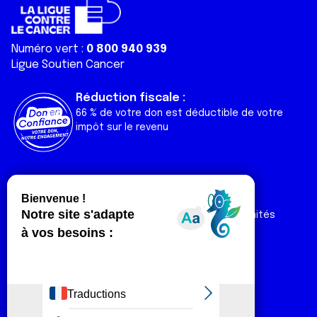
Numéro vert :
0 800 940 939
Ligue Soutien Cancer
Réduction fiscale :
66 % de votre don est déductible de votre
impôt sur le revenu
Liens utiles
Espaces
Nos actualités
Forum
Nos publications
Espace Ligue & comités
Contact
Espace chercheur
Devenir partenaire
Espace presse
Magazine Vivre
Intranet
Réseaux sociaux