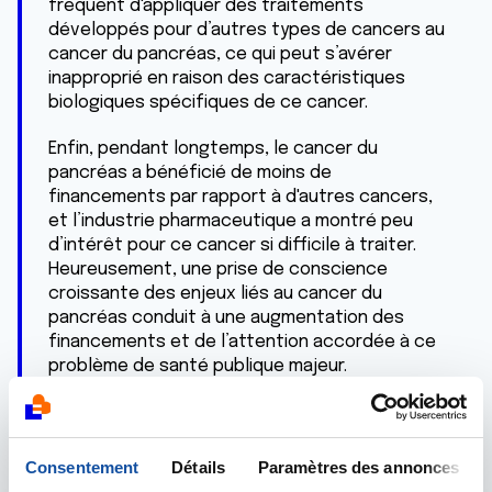
fréquent d'appliquer des traitements
développés pour d’autres types de cancers au
cancer du pancréas, ce qui peut s’avérer
inapproprié en raison des caractéristiques
biologiques spécifiques de ce cancer.
Enfin, pendant longtemps, le cancer du
pancréas a bénéficié de moins de
financements par rapport à d'autres cancers,
et l’industrie pharmaceutique a montré peu
d’intérêt pour ce cancer si difficile à traiter.
Heureusement, une prise de conscience
croissante des enjeux liés au cancer du
pancréas conduit à une augmentation des
financements et de l’attention accordée à ce
problème de santé publique majeur.
2) Comment la recherche translationnelle
s’attaque-t-elle à cette problématique ?
Quelles sont les pistes d’amélioration ?
Consentement
Détails
Paramètres des annonces