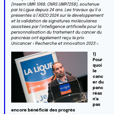
(Inserm UMR 1068, CNRS UMR7258), soutenue
par la Ligue depuis 24 ans. Les travaux qu’il a
présentés à l’ASCO 2024 sur le développement
et la validation de signatures moléculaires
assistées par l’intelligence artificielle pour la
personnalisation du traitement du cancer du
pancréas ont également reçu le prix
Unicancer « Recherche et innovation 2023 ».
1)
Pour
quoi
le
canc
er du
panc
réas
n’a
pas
encore bénéficié des progrès