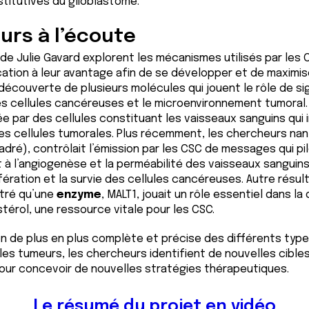
stitutives du glioblastome.
urs à l’écoute
 de Julie Gavard explorent les mécanismes utilisés par les C
tion à leur avantage afin de se développer et de maximis
la découverte de plusieurs molécules qui jouent le rôle de s
s cellules cancéreuses et le microenvironnement tumoral. 
 par des cellules constituant les vaisseaux sanguins qui ir
des cellules tumorales. Plus récemment, les chercheurs na
cadré), contrôlait l’émission par les CSC de messages qui pi
à l’angiogenèse et la perméabilité des vaisseaux sanguins,
fération et la survie des cellules cancéreuses. Autre résul
ntré qu’une
enzyme
, MALT1, jouait un rôle essentiel dans la 
stérol, une ressource vitale pour les CSC.
 de plus en plus complète et précise des différents type
les tumeurs, les chercheurs identifient de nouvelles cibl
pour concevoir de nouvelles stratégies thérapeutiques.
Le résumé du projet en vidéo