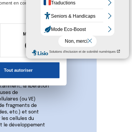
moment en consultant la
es à plusieurs mètres près
Marketing
s spécifiques (empreintes
, reportez-vous à la
section «
claration sur les cookies.
 tumoral
Tout autoriser
nnalités relatives aux médias
on de notre site avec nos
tamment, la libération
 d'autres informations que
euses de
llulaires (ou VE)
 de fragments de
des, etc.) et sont
 les cellules du
 et le développement