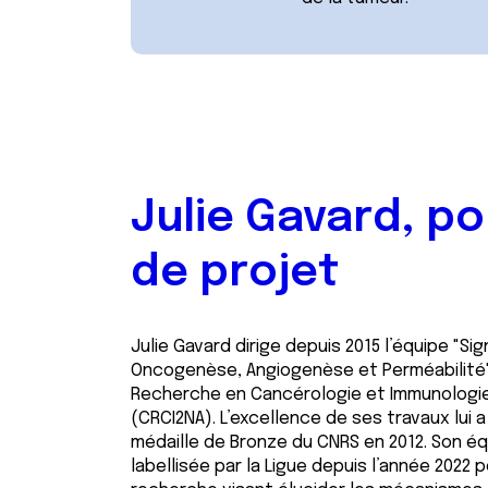
e
n
t
e
m
e
n
t
Julie Gavard, p
de projet
Julie Gavard dirige depuis 2015 l’équipe "Sig
Oncogenèse, Angiogenèse et Perméabilité"
Recherche en Cancérologie et Immunologi
(CRCI2NA). L’excellence de ses travaux lui a
médaille de Bronze du CNRS en 2012. Son é
labellisée par la Ligue depuis l’année 2022 