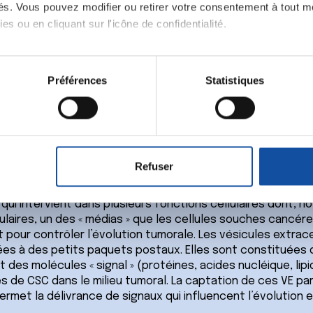
ités. Vous pouvez modifier ou retirer votre consentement à tout 
es ou en cliquant sur l'icône de confidentialité.
imerions également :
tions sur votre localisation géographique qui peuvent être précis
Préférences
Statistiques
eil en l'analysant activement pour en relever les caractéristique
aitement de vos données personnelles et définir vos préférences
er ou retirer votre consentement à tout moment à partir de la dé
fluence : une pratique du milieu
Refuser
e personnaliser le contenu et les annonces, d'offrir des fonctio
rafic. Nous partageons également des informations sur l'utilisati
qui intervient dans plusieurs fonctions cellulaires dont, no
, de publicité et d'analyse, qui peuvent combiner celles-ci avec
ulaires, un des « médias » que les cellules souches cancér
ils ont collectées lors de votre utilisation de leurs services.
t pour contrôler l’évolution tumorale. Les vésicules extrace
es à des petits paquets postaux. Elles sont constituées
t des molécules « signal » (protéines, acides nucléique, lipi
es de CSC dans le milieu tumoral. La captation de ces VE par
rmet la délivrance de signaux qui influencent l’évolution