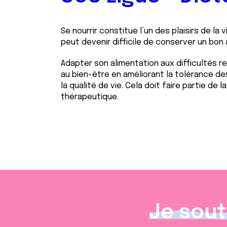
e
n
t
Se nourrir constitue l’un des plaisirs de la vi
e
peut devenir difficile de conserver un bon
m
e
Adapter son alimentation aux difficultés 
n
au bien-être en améliorant la tolérance d
la qualité de vie. Cela doit faire partie de 
t
thérapeutique.
Je sout