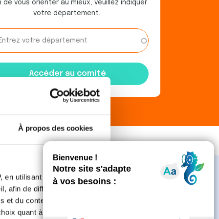
n de vous orienter au mieux, veuillez indiquer
votre département.
À propos des cookies
cin peut
 en utilisant des
, afin de diffuser des
s en
s et du contenu, ainsi que de
oix quant à l'utilisation de