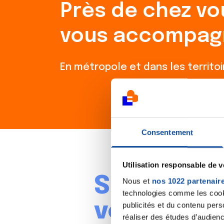
Près de chez vo
vous accompag
En métropole et dans les territo
Consentement
Utilisation responsable de 
Savez-vou
Nous et
nos 1022 partenair
technologies comme les cooki
vous pres
publicités et du contenu per
réaliser des études d’audienc