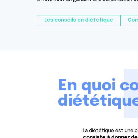
Les conseils en diététique
Com
En quoi co
diététiqu
La dié
t
étique est une 
consiste à
donner des