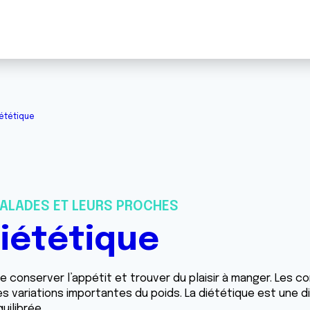
ététique
ALADES ET LEURS PROCHES
diététique
le de conserver l’appétit et trouver du plaisir à manger. L
 variations importantes du poids. La di
é
t
étique est une d
uilibrée.