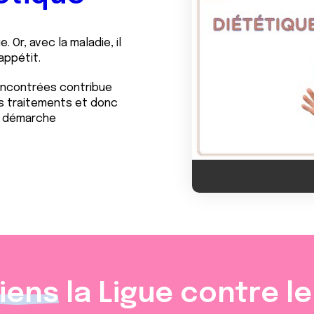
e. Or, avec la maladie, il
 appétit.
rencontrées contribue
es traitements et donc
la démarche
iens
la Ligue contre l