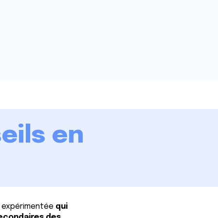
eils en
et expérimentée
qui
secondaires des