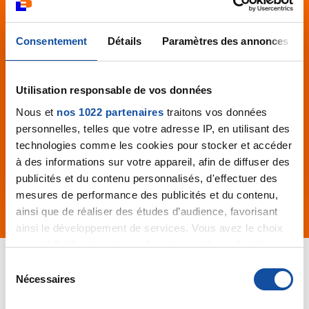
d’outre-mer
Consentement
Détails
Paramètres des annonces
Afin de vous orienter au mieux, veuillez indiquer votre
département.
Utilisation responsable de vos données
Nous et
nos 1022 partenaires
traitons vos données
personnelles, telles que votre adresse IP, en utilisant des
technologies comme les cookies pour stocker et accéder
à des informations sur votre appareil, afin de diffuser des
publicités et du contenu personnalisés, d'effectuer des
mesures de performance des publicités et du contenu,
ainsi que de réaliser des études d’audience, favorisant
ainsi le développement de services. Vous avez le choix
quant à l'utilisation de vos données et à leurs finalités.
Vous pouvez modifier ou retirer votre consentement à
S
tout moment en consultant la Déclaration relative aux
Nécessaires
é
En savoir plus sur les
cookies ou en cliquant sur l'icône de confidentialité.
l