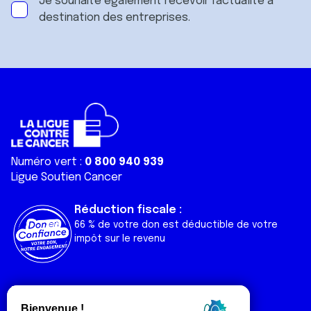
Je souhaite également recevoir l'actualité à
destination des entreprises.
Numéro vert :
0 800 940 939
Ligue Soutien Cancer
Réduction fiscale :
66 % de votre don est déductible de votre
impôt sur le revenu
Liens utiles
Espaces
Nos actualités
Forum