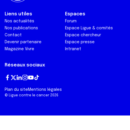
Liens utiles
Espaces
Nos actualités
Forum
Nos publications
Espace Ligue & comités
Contact
Espace chercheur
Devenir partenaire
Espace presse
Magazine Vivre
Intranet
Réseaux sociaux
Fa
T
Lin
In
Yo
Tik
Plan du site
Mentions légales
ce
wi
ke
st
ut
To
© Ligue contre le cancer 2026
bo
tt
dI
ag
ub
k
ok
er
n
ra
e
m