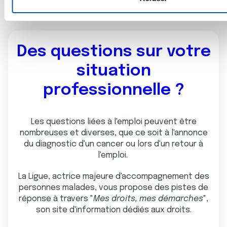
n
qu'ils ont collectées lors de votre utilisation de leurs services
t
e
m
Des questions sur votre
e
situation
n
t
professionnelle ?
Les questions liées
à l'emploi peuvent être
nombreuses et diverses, que ce soit à l'annonce
du diagnostic d'un cancer ou lors d'un retour à
l'emploi.
La Ligue, actrice majeure d'accompagnement des
personnes malades, vous propose des pistes de
réponse à travers "
Mes droits, mes démarches
",
son site d'information dédiés aux droits.