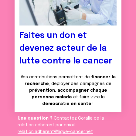
Faites un don et
devenez acteur de la
lutte contre le cancer
Vos contributions permettent de
financer la
recherche
, déployer des campagnes de
prévention
,
accompagner chaque
personne malade
et faire vivre la
démocratie en santé
!
Une question ?
Contactez Coralie de la
relation adhèrent par email :
relation.adherent@ligue-cancer.net