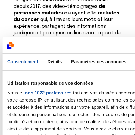
depuis 2017, des vidéo-témoignages
de
personnes malades ou ayant été malades
du cancer
qui, à travers leurs mots et leur
expérience, partagent des informations
juridiques et pratiques en lien avec l’impact du
cancer sur leur vie professionnelle.
Ces portraits filmés, qui s’adressent
d’abord aux personnes malades
,
Consentement
Détails
Paramètres des annonces
présentent des parcours réels, vécus, de
femmes, et d’hommes, de tous âges, avec
leurs lots d’espoirs, d’embûches et de
Utilisation responsable de vos données
réussites. Chaque portrait filmé explore une
question particulière liée à l’emploi et au
Nous et
nos 1022 partenaires
traitons vos données personne
cancer (la visite de pré-reprise, la RQTH, parler
votre adresse IP, en utilisant des technologies comme les c
de sa maladie au travail, être accompagné
et accéder à des informations sur votre appareil, afin de diff
dans son retour à l'emploi, les troubles
et du contenu personnalisés, d'effectuer des mesures de pe
cognitifs liés au cancer, continuer à travailler
publicités et du contenu, ainsi que de réaliser des études d’a
pendant ses traitements, etc.).
ainsi le développement de services. Vous avez le choix quant à