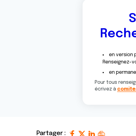
S
Reche
en version 
Renseignez-v
en permanen
Pour tous renseig
écrivez à
comite
Partager :