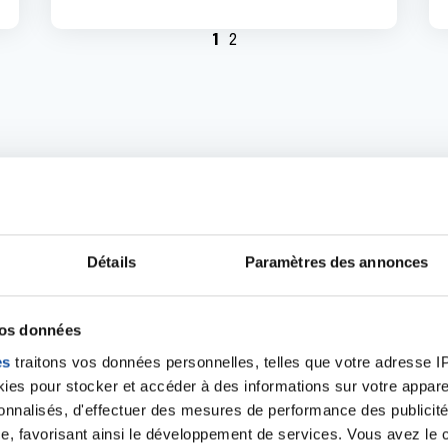
1
2
patients pour la rech
Détails
Paramètres des annonces
tionale contre le cancer réunit des personnes malades, d
ur la recherche médicale. Son objectif est de relire et d'am
vos données
 participer aux essais. Ainsi, ils peuvent prendre une décis
es
traitons vos données personnelles, telles que votre adresse IP,
es pour stocker et accéder à des informations sur votre appareil
sonnalisés, d'effectuer des mesures de performance des publicité
résenter les personnes malades auprès de l'ensemble des 
e, favorisant ainsi le développement de services. Vous avez le ch