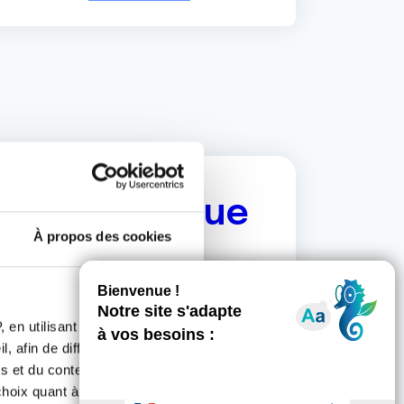
erche clinique
À propos des cookies
es anciens malades ou des proches de
éliorer les notes d'information
ion quant à leur participation (ou pas)
 en utilisant des
, afin de diffuser des
s et du contenu, ainsi que de
autres acteurs de la recherche
oix quant à l'utilisation de