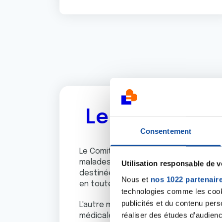
Le Comité de 
Consentement
Le Comité de patients de la Ligue na
malades qui ont un intérêt partagé po
Utilisation responsable de 
destinées aux patients sollicités pour
Nous et
nos 1022 partenair
en toute connaissance de cause.
technologies comme les cooki
publicités et du contenu per
L'autre mission du Comité est de rep
réaliser des études d’audienc
médicale.