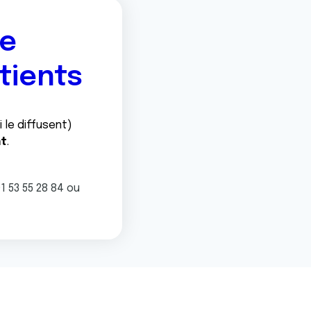
ne
tients
 le diffusent)
nt
.
 53 55 28 84 ou