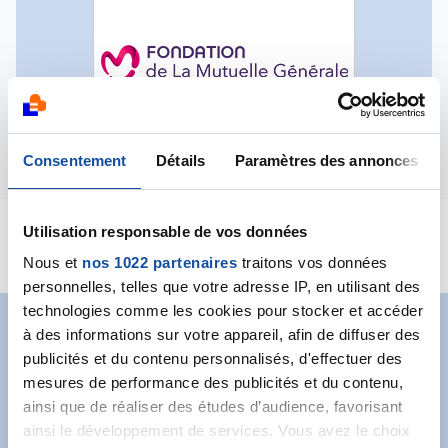
Consentement
Détails
Paramètres des annonces
Utilisation responsable de vos données
https://fondation.lamutuellegenerale.fr/
Nous et
nos 1022 partenaires
traitons vos données
personnelles, telles que votre adresse IP, en utilisant des
technologies comme les cookies pour stocker et accéder
à des informations sur votre appareil, afin de diffuser des
Abonnez-vous à notre
publicités et du contenu personnalisés, d'effectuer des
newsletter
mesures de performance des publicités et du contenu,
ainsi que de réaliser des études d’audience, favorisant
Recevez l’actualité de la Ligue.
ainsi le développement de services. Vous avez le choix