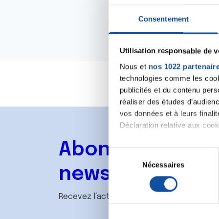
Consentement
Utilisation responsable de 
Nous et
nos 1022 partenair
technologies comme les cooki
publicités et du contenu per
réaliser des études d’audienc
vos données et à leurs final
Déclaration relative aux cooki
Abonnez-vous à
Si vous le permettez, nous a
S
Collecter des informa
Nécessaires
é
newsletter
Identifier votre appar
l
digitales).
e
Recevez l’actualité de la Ligue.
Pour en savoir plus sur le tr
c
Détails »
. Vous pouvez modifi
t