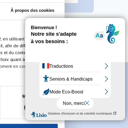
À propos des cookies
 en utilisant des
, afin de diffuser des
s et du contenu, ainsi que de
oix quant à l'utilisation de
moment en consultant la
es à plusieurs mètres près
Marketing
s spécifiques (empreintes
s
conditions générales
et souhaite
, reportez-vous à la
section «
claration sur les cookies.