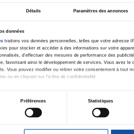
Détails
Paramètres des annonces
vos données
es
traitons vos données personnelles, telles que votre adresse IP,
es pour stocker et accéder à des informations sur votre appareil
https://www.mousquetaires.com/
sonnalisés, d'effectuer des mesures de performance des publicité
e, favorisant ainsi le développement de services. Vous avez le ch
ités. Vous pouvez modifier ou retirer votre consentement à tout 
es ou en cliquant sur l'icône de confidentialité.
 notre
imerions également :
tions sur votre localisation géographique qui peuvent être précis
Préférences
Statistiques
eil en l'analysant activement pour en relever les caractéristique
J'accepte le
aitement de vos données personnelles et définir vos préférences
m'abonner.
er ou retirer votre consentement à tout moment à partir de la dé