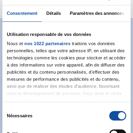
Consentement
Détails
Paramètres des annonces
Abonnez-vous à notre
Utilisation responsable de vos données
Nous et
nos 1022 partenaires
traitons vos données
newsletter
personnelles, telles que votre adresse IP, en utilisant des
technologies comme les cookies pour stocker et accéder
Recevez l’actualité de la Ligue.
à des informations sur votre appareil, afin de diffuser des
publicités et du contenu personnalisés, d'effectuer des
mesures de performance des publicités et du contenu,
ainsi que de réaliser des études d’audience, favorisant
ainsi le développement de services. Vous avez le choix
quant à l'utilisation de vos données et à leurs finalités.
J'accepte les
conditions générales
et souhaite
Vous pouvez modifier ou retirer votre consentement à
S
m'abonner.
tout moment en consultant la Déclaration relative aux
Nécessaires
é
cookies ou en cliquant sur l'icône de confidentialité.
l
Je souhaite également recevoir l'actualité à
e
destination des entreprises.