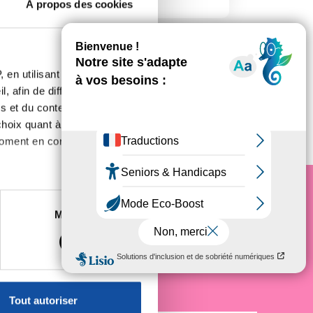
À propos des cookies
 en utilisant des
, afin de diffuser des
s et du contenu, ainsi que de
oix quant à l'utilisation de
moment en consultant la
es à plusieurs mètres près
Marketing
e cancer
s spécifiques (empreintes
, reportez-vous à la
section «
claration sur les cookies.
Tout autoriser