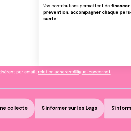
Vos contributions permettent de
financer
prévention
,
accompagner chaque pers
santé
!
dhèrent par email :
relation.adherent@ligue-cancer.net
ne collecte
S'informer sur les Legs
S'inform