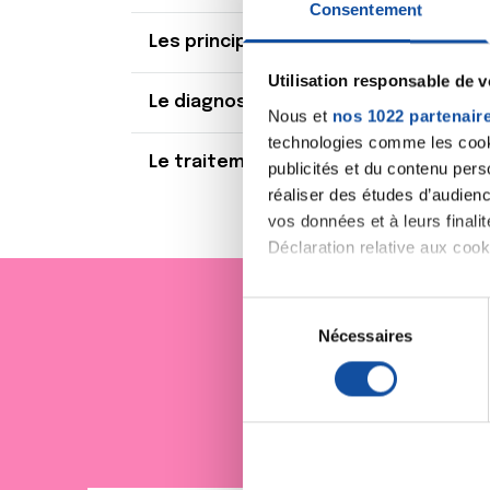
Consentement
Les principaux symptômes
Utilisation responsable de 
Le diagnostic
Nous et
nos 1022 partenair
technologies comme les cooki
Le traitement
publicités et du contenu per
réaliser des études d’audienc
vos données et à leurs final
Déclaration relative aux cooki
Si vous le permettez, nous a
S
Collecter des informa
Nécessaires
é
Je sout
Identifier votre appar
l
digitales).
e
Pour en savoir plus sur le tr
c
Détails »
. Vous pouvez modifi
t
i