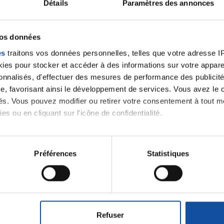
Détails
Paramètres des annonces
vos données
es
traitons vos données personnelles, telles que votre adresse IP,
es pour stocker et accéder à des informations sur votre appareil
sonnalisés, d'effectuer des mesures de performance des publicité
e, favorisant ainsi le développement de services. Vous avez le ch
ités. Vous pouvez modifier ou retirer votre consentement à tout 
es ou en cliquant sur l'icône de confidentialité.
imerions également :
tions sur votre localisation géographique qui peuvent être précis
Préférences
Statistiques
iens
la Ligue contre l
eil en l'analysant activement pour en relever les caractéristique
aitement de vos données personnelles et définir vos préférences
er ou retirer votre consentement à tout moment à partir de la dé
Refuser