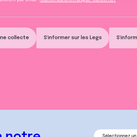
dhèrent par email :
relation.adherent@ligue-cancer.net
ne collecte
S'informer sur les Legs
S'inform
 notre