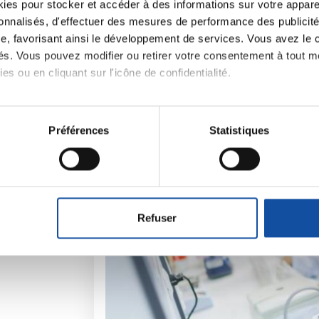
es pour stocker et accéder à des informations sur votre appareil
sonnalisés, d'effectuer des mesures de performance des publicité
e, favorisant ainsi le développement de services. Vous avez le ch
iens
la Ligue contre l
ités. Vous pouvez modifier ou retirer votre consentement à tout 
es ou en cliquant sur l'icône de confidentialité.
imerions également :
tions sur votre localisation géographique qui peuvent être précis
Préférences
Statistiques
eil en l'analysant activement pour en relever les caractéristique
aitement de vos données personnelles et définir vos préférences
er ou retirer votre consentement à tout moment à partir de la dé
Refuser
e personnaliser le contenu et les annonces, d'offrir des fonctio
rafic. Nous partageons également des informations sur l'utilisati
, de publicité et d'analyse, qui peuvent combiner celles-ci avec
ils ont collectées lors de votre utilisation de leurs services.