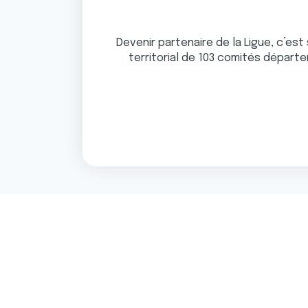
e
n
t
Devenir partenaire de la Ligue, c’es
e
territorial de 103 comités départ
m
e
n
t