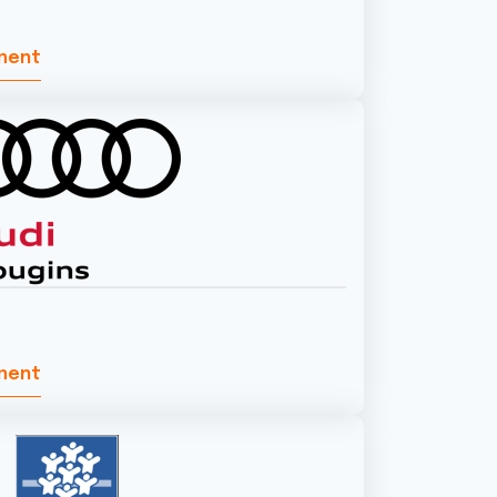
ement
ement