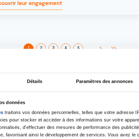
ouvrir leur engagement
…
1
2
3
4
5
Remerci
Détails
Paramètres des annonces
Nous sommes fiers de 
qui partagent notre vi
vos données
le cancer. Leur soutie
es
traitons vos données personnelles, telles que votre adresse IP,
nos actions et d'appor
es pour stocker et accéder à des informations sur votre appareil
personnes touchées pa
sonnalisés, d'effectuer des mesures de performance des publicité
e, favorisant ainsi le développement de services. Vous avez le ch