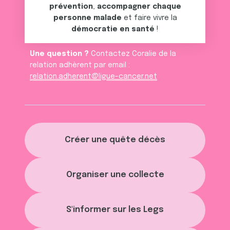
prévention
,
accompagner chaque
personne malade
et faire vivre la
démocratie en santé
!
Une question ?
Contactez Coralie de la
relation adhèrent par email :
relation.adherent@ligue-cancer.net
Créer une quête décès
Organiser une collecte
S'informer sur les Legs