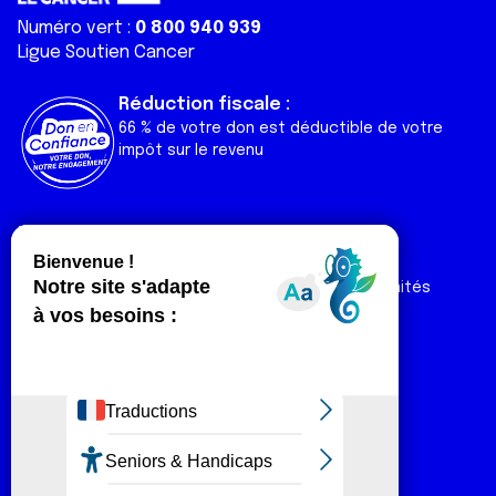
Numéro vert :
0 800 940 939
Ligue Soutien Cancer
Réduction fiscale :
66 % de votre don est déductible de votre
impôt sur le revenu
Liens utiles
Espaces
Nos actualités
Forum
Nos publications
Espace Ligue & comités
Contact
Espace chercheur
Devenir partenaire
Espace presse
Magazine Vivre
Intranet
Réseaux sociaux