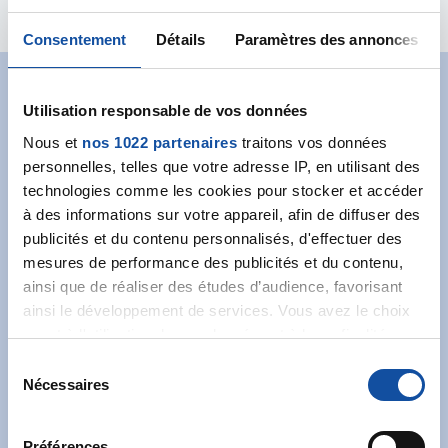
Consentement
Détails
Paramètres des annonces
Abonnez-vous à notre
Utilisation responsable de vos données
newsletter
Nous et
nos 1022 partenaires
traitons vos données
personnelles, telles que votre adresse IP, en utilisant des
Recevez l’actualité de la Ligue.
technologies comme les cookies pour stocker et accéder
à des informations sur votre appareil, afin de diffuser des
publicités et du contenu personnalisés, d'effectuer des
mesures de performance des publicités et du contenu,
ainsi que de réaliser des études d’audience, favorisant
ainsi le développement de services. Vous avez le choix
quant à l'utilisation de vos données et à leurs finalités.
J'accepte les
conditions générales
et souhaite
Vous pouvez modifier ou retirer votre consentement à
S
m'abonner.
tout moment en consultant la Déclaration relative aux
Nécessaires
é
cookies ou en cliquant sur l'icône de confidentialité.
Je souhaite également recevoir l'actualité à
l
destination des entreprises.
e
Préférences