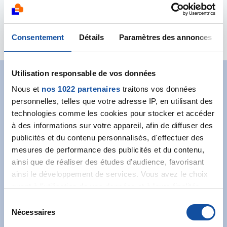
Principales actions :
Partenaire
Consentement
Détails
Paramètres des annonces
Utilisation responsable de vos données
Abonnez-vous à notre
Nous et
nos 1022 partenaires
traitons vos données
personnelles, telles que votre adresse IP, en utilisant des
newsletter
technologies comme les cookies pour stocker et accéder
à des informations sur votre appareil, afin de diffuser des
Recevez l’actualité de la Ligue.
publicités et du contenu personnalisés, d'effectuer des
mesures de performance des publicités et du contenu,
ainsi que de réaliser des études d’audience, favorisant
ainsi le développement de services. Vous avez le choix
quant à l'utilisation de vos données et à leurs finalités.
Vous pouvez modifier ou retirer votre consentement à
S
J'accepte les
conditions générales
et souhaite
tout moment en consultant la Déclaration relative aux
Nécessaires
é
m'abonner.
cookies ou en cliquant sur l'icône de confidentialité.
l