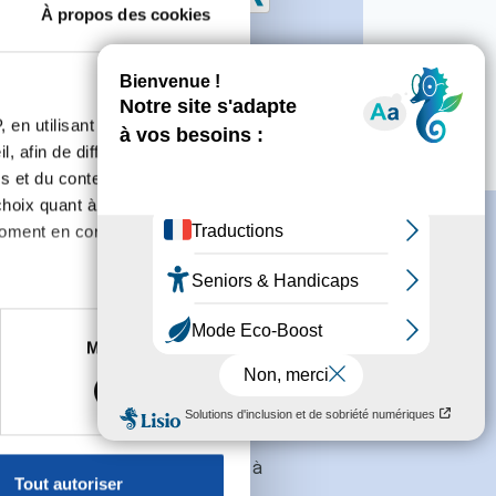
À propos des cookies
rincipales actions :
Partenaire
 en utilisant des
, afin de diffuser des
s et du contenu, ainsi que de
oix quant à l'utilisation de
moment en consultant la
es à plusieurs mètres près
Marketing
s spécifiques (empreintes
s
conditions générales
et souhaite
, reportez-vous à la
section «
claration sur les cookies.
galement recevoir l'actualité à
Tout autoriser
des entreprises.