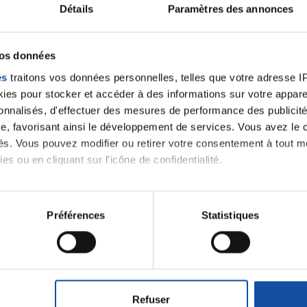
Détails
Paramètres des annonces
P
vos données
es
traitons vos données personnelles, telles que votre adresse IP,
es pour stocker et accéder à des informations sur votre appareil
sonnalisés, d'effectuer des mesures de performance des publicité
e, favorisant ainsi le développement de services. Vous avez le ch
ités. Vous pouvez modifier ou retirer votre consentement à tout 
es ou en cliquant sur l'icône de confidentialité.
 notre
imerions également :
tions sur votre localisation géographique qui peuvent être précis
Préférences
Statistiques
eil en l'analysant activement pour en relever les caractéristique
J'accepte le
m'abonner.
aitement de vos données personnelles et définir vos préférences
er ou retirer votre consentement à tout moment à partir de la dé
Je souhaite é
Refuser
destination 