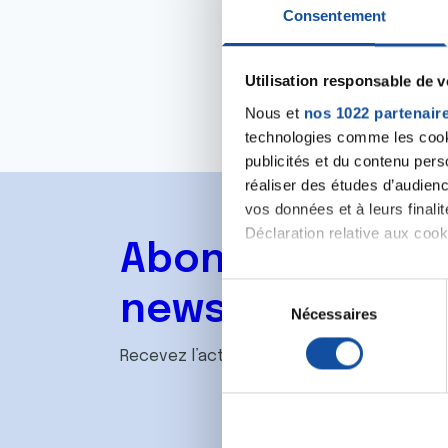
Consentement
Utilisation responsable de 
Nous et
nos 1022 partenair
technologies comme les cooki
publicités et du contenu per
réaliser des études d’audienc
vos données et à leurs final
Déclaration relative aux cooki
Abonnez-vous à
Si vous le permettez, nous a
S
newsletter
Collecter des informa
Nécessaires
é
Identifier votre appar
l
Recevez l’actualité de la Ligue.
digitales).
e
Pour en savoir plus sur le tr
c
Détails »
. Vous pouvez modifi
t
i