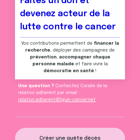
Faites un don et
devenez acteur de la
lutte contre le cancer
Vos contributions permettent de
financer la
recherche
, déployer des campagnes de
prévention
,
accompagner chaque
personne malade
et faire vivre la
démocratie en santé
!
Une question ?
Contactez Coralie de la
relation adhèrent par email :
relation.adherent@ligue-cancer.net
Créer une quête décès