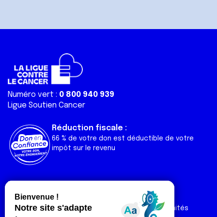
Numéro vert :
0 800 940 939
Ligue Soutien Cancer
Réduction fiscale :
66 % de votre don est déductible de votre
impôt sur le revenu
Liens utiles
Espaces
Nos actualités
Forum
Nos publications
Espace Ligue & comités