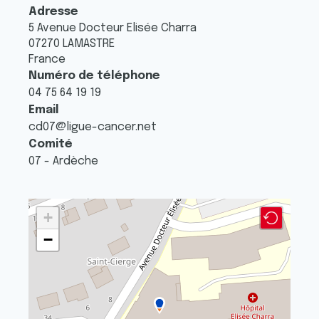
Adresse
5 Avenue Docteur Elisée Charra
07270
LAMASTRE
France
Numéro de téléphone
04 75 64 19 19
Email
cd07@ligue-cancer.net
Comité
07 - Ardèche
+
−