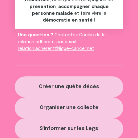
recherche
, déployer des campagnes de
prévention
,
accompagner chaque
personne malade
et faire vivre la
démocratie en santé
!
Une question ?
Contactez Coralie de la
relation adhèrent par email :
relation.adherent@ligue-cancer.net
Créer une quête décès
Organiser une collecte
S'informer sur les Legs