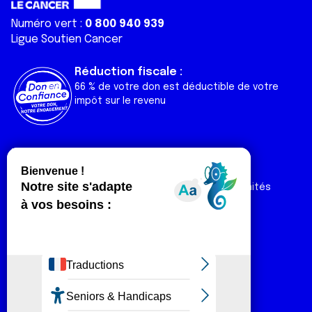
Numéro vert :
0 800 940 939
Ligue Soutien Cancer
Réduction fiscale :
66 % de votre don est déductible de votre
impôt sur le revenu
Liens utiles
Espaces
Nos actualités
Forum
Nos publications
Espace Ligue & comités
Contact
Espace chercheur
Devenir partenaire
Espace presse
Magazine Vivre
Intranet
Réseaux sociaux