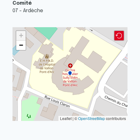
Comité
07 - Ardèche
+
−
Leaflet | ©
OpenStreetMap
contributors