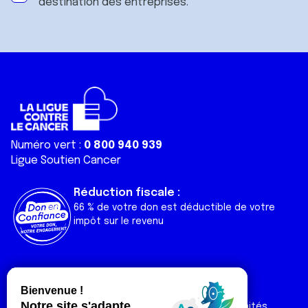
destination des entreprises.
Numéro vert :
0 800 940 939
Ligue Soutien Cancer
Réduction fiscale :
66 % de votre don est déductible de votre
impôt sur le revenu
Liens utiles
Espaces
Nos actualités
Forum
Nos publications
Espace Ligue & comités