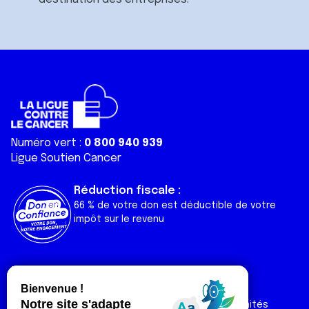
Numéro vert :
0 800 940 939
Ligue Soutien Cancer
Réduction fiscale :
66 % de votre don est déductible de votre
impôt sur le revenu
Liens utiles
Espaces
Nos actualités
Forum
Nos publications
Espace Ligue & comités