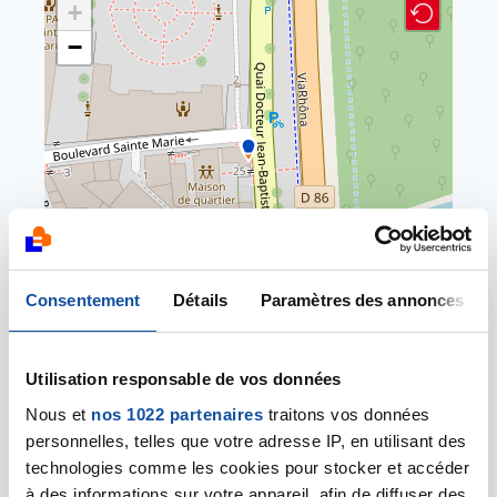
+
−
Consentement
Détails
Paramètres des annonces
Leaflet | ©
OpenStreetMap
contributors
BOURG-SAINT-ANDÉOL - Maison de
Utilisation responsable de vos données
Quartier
Quai Fabry
Nous et
nos 1022 partenaires
traitons vos données
07700 BOURG-SAINT-ANDÉOL
personnelles, telles que votre adresse IP, en utilisant des
04 75 64 19 19
technologies comme les cookies pour stocker et accéder
cd07@ligue-cancer.net
à des informations sur votre appareil, afin de diffuser des