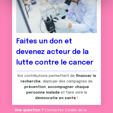
m
médias sociaux et d'analyser notre trafic. Nous
e
partageons également des informations sur l'utilisation de
n
notre site avec nos partenaires de médias sociaux, de
t
publicité et d'analyse, qui peuvent combiner celles-ci
avec d'autres informations que vous leur avez fournies
ou qu'ils ont collectées lors de votre utilisation de leurs
Faites un don et
services.
devenez acteur de la
lutte contre le cancer
Vos contributions permettent de
financer la
recherche
, déployer des campagnes de
prévention
,
accompagner chaque
personne malade
et faire vivre la
démocratie en santé
!
Une question ?
Contactez Coralie de la