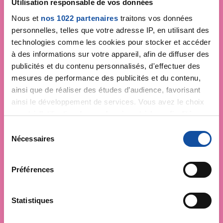
Utilisation responsable de vos données
Nous et
nos 1022 partenaires
traitons vos données
personnelles, telles que votre adresse IP, en utilisant des
technologies comme les cookies pour stocker et accéder
à des informations sur votre appareil, afin de diffuser des
publicités et du contenu personnalisés, d'effectuer des
mesures de performance des publicités et du contenu,
ainsi que de réaliser des études d’audience, favorisant
ainsi le développement de services. Vous avez le choix
quant à l'utilisation de vos données et à leurs finalités.
Faites un don et
Vous pouvez modifier ou retirer votre consentement à
S
devenez acteur de la
tout moment en consultant la Déclaration relative aux
Nécessaires
é
cookies ou en cliquant sur l'icône de confidentialité.
l
lutte contre le cancer
e
Préférences
Si vous le permettez, nous aimerions également :
c
Vos contributions permettent de
financer la
Collecter des informations sur votre localisation
t
recherche
, déployer des campagnes de
géographique qui peuvent être précises à plusieurs
i
Statistiques
prévention
,
accompagner chaque
mètres près
o
personne malade
et faire vivre la
Identifier votre appareil en l'analysant activement