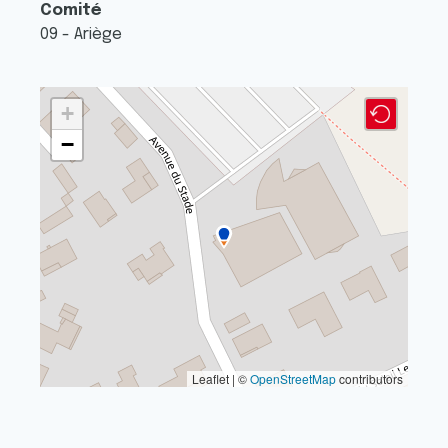
Comité
09 - Ariège
+
−
Leaflet | ©
OpenStreetMap
contributors