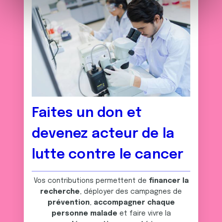
e
et les annonces, d'offrir des fonctionnalités relatives aux
m
médias sociaux et d'analyser notre trafic. Nous
e
partageons également des informations sur l'utilisation de
n
notre site avec nos partenaires de médias sociaux, de
t
publicité et d'analyse, qui peuvent combiner celles-ci
avec d'autres informations que vous leur avez fournies
ou qu'ils ont collectées lors de votre utilisation de leurs
services.
Faites un don et
devenez acteur de la
lutte contre le cancer
Vos contributions permettent de
financer la
recherche
, déployer des campagnes de
prévention
,
accompagner chaque
personne malade
et faire vivre la