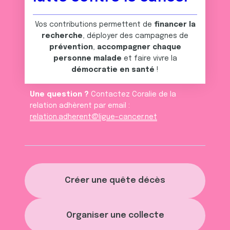
ou qu'ils ont collectées lors de votre utilisation de leurs
services.
Vos contributions permettent de
financer la
recherche
, déployer des campagnes de
prévention
,
accompagner chaque
personne malade
et faire vivre la
démocratie en santé
!
Une question ?
Contactez Coralie de la
relation adhèrent par email :
relation.adherent@ligue-cancer.net
Créer une quête décès
Organiser une collecte