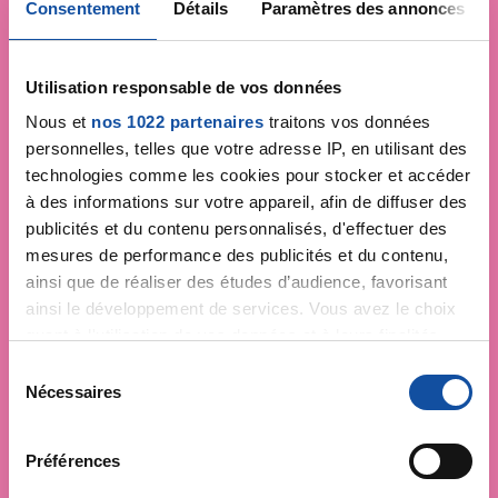
Consentement
Détails
Paramètres des annonces
Utilisation responsable de vos données
Nous et
nos 1022 partenaires
traitons vos données
personnelles, telles que votre adresse IP, en utilisant des
technologies comme les cookies pour stocker et accéder
à des informations sur votre appareil, afin de diffuser des
publicités et du contenu personnalisés, d'effectuer des
mesures de performance des publicités et du contenu,
ainsi que de réaliser des études d’audience, favorisant
ainsi le développement de services. Vous avez le choix
quant à l'utilisation de vos données et à leurs finalités.
Vous pouvez modifier ou retirer votre consentement à
S
tout moment en consultant la Déclaration relative aux
Nécessaires
é
cookies ou en cliquant sur l'icône de confidentialité.
l
e
Préférences
Si vous le permettez, nous aimerions également :
c