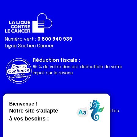
Numéro vert :
0 800 940 939
Ligue Soutien Cancer
Réduction fiscale :
66 % de votre don est déductible de votre
impôt sur le revenu
Liens utiles
Espaces
Nos actualités
Forum
Nos publications
Espace Ligue & comités
Contact
Espace chercheur
Devenir partenaire
Espace presse
Magazine Vivre
Intranet