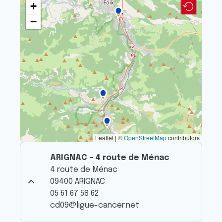
+
−
Leaflet | ©
OpenStreetMap
contributors
ARIGNAC - 4 route de Ménac
4 route de Ménac
09400 ARIGNAC
05 61 67 58 62
cd09@ligue-cancer.net