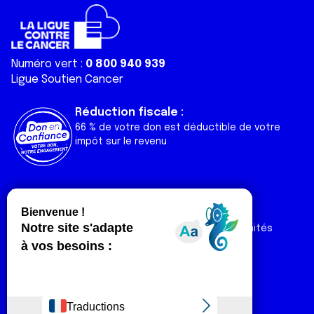
Numéro vert :
0 800 940 939
Ligue Soutien Cancer
Réduction fiscale :
66 % de votre don est déductible de votre
impôt sur le revenu
Liens utiles
Espaces
Nos actualités
Forum
Nos publications
Espace Ligue & comités
Contact
Espace chercheur
Devenir partenaire
Espace presse
Magazine Vivre
Intranet