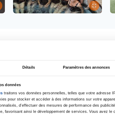
Nos missions
Détails
Paramètres des annonces
vos données
n oeuvre sur le département grâce à 'l'implication et à l'
alariés qui se mobilisent pour mettre en place des actions
es
traitons vos données personnelles, telles que votre adresse IP,
contre les cancers.
es pour stocker et accéder à des informations sur votre appareil
sonnalisés, d'effectuer des mesures de performance des publicité
e, favorisant ainsi le développement de services. Vous avez le ch