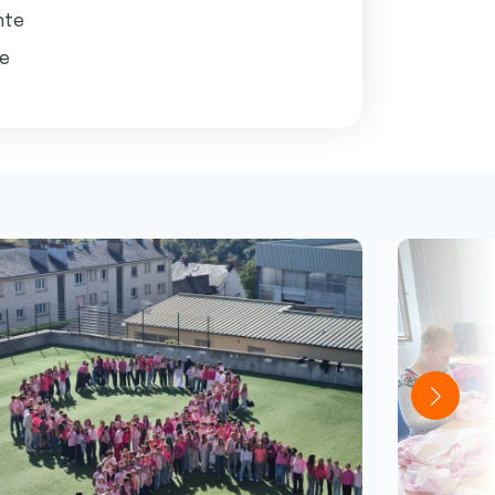
nte
le