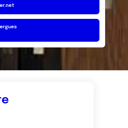
er.net
gergues
re