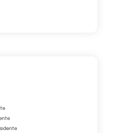
nte
dente
ésidente