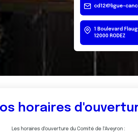
cd12@ligue-canc
1 Boulevard Flau
12000
RODEZ
os horaires d'ouvertu
Les horaires d'ouverture du Comité de l'Aveyron :