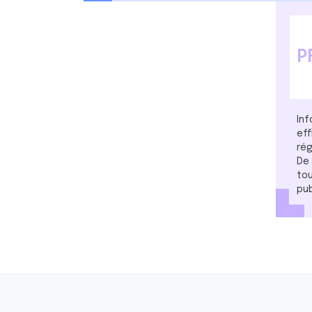
e
n
t
e
P
m
e
n
t
Inf
eff
rég
De 
tou
pub