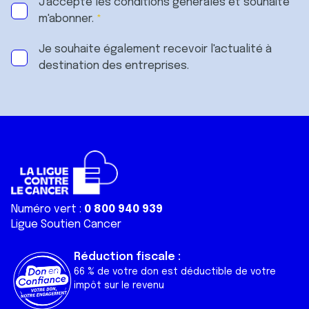
J'accepte les
conditions générales
et souhaite
m'abonner.
Je souhaite également recevoir l'actualité à
destination des entreprises.
Numéro vert :
0 800 940 939
Ligue Soutien Cancer
Réduction fiscale :
66 % de votre don est déductible de votre
impôt sur le revenu