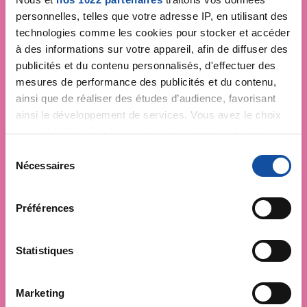
personnelles, telles que votre adresse IP, en utilisant des
technologies comme les cookies pour stocker et accéder
à des informations sur votre appareil, afin de diffuser des
publicités et du contenu personnalisés, d'effectuer des
mesures de performance des publicités et du contenu,
ainsi que de réaliser des études d’audience, favorisant
ainsi le développement de services. Vous avez le choix
quant à l'utilisation de vos données et à leurs finalités.
Vous pouvez modifier ou retirer votre consentement à
S
tout moment en consultant la Déclaration relative aux
Nécessaires
é
cookies ou en cliquant sur l'icône de confidentialité.
l
e
Préférences
Si vous le permettez, nous aimerions également :
c
Collecter des informations sur votre localisation
t
géographique qui peuvent être précises à plusieurs
i
Statistiques
mètres près
o
Identifier votre appareil en l'analysant activement
n
Marketing
pour en relever les caractéristiques spécifiques
d