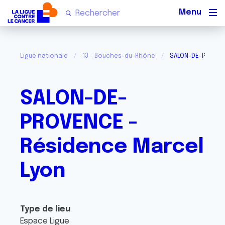
Men
Ligue nationale
13 - Bouches-du-Rhône
SALON-DE-PROVENC
SALON-DE-
PROVENCE -
Résidence Marcel
Lyon
Type de lieu
Espace Ligue