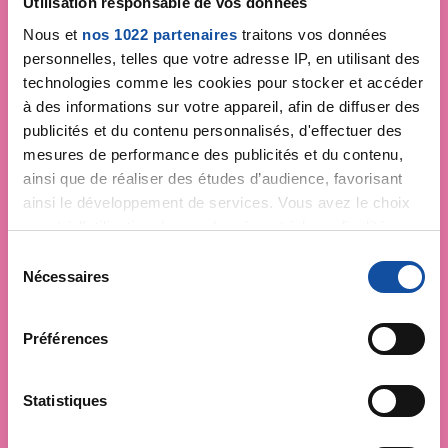
Utilisation responsable de vos données
Nous et
nos 1022 partenaires
traitons vos données
personnelles, telles que votre adresse IP, en utilisant des
technologies comme les cookies pour stocker et accéder
à des informations sur votre appareil, afin de diffuser des
publicités et du contenu personnalisés, d'effectuer des
mesures de performance des publicités et du contenu,
ainsi que de réaliser des études d’audience, favorisant
ainsi le développement de services. Vous avez le choix
quant à l'utilisation de vos données et à leurs finalités.
Vous pouvez modifier ou retirer votre consentement à
S
tout moment en consultant la Déclaration relative aux
Nécessaires
é
cookies ou en cliquant sur l'icône de confidentialité.
l
e
Préférences
Si vous le permettez, nous aimerions également :
c
Collecter des informations sur votre localisation
t
géographique qui peuvent être précises à plusieurs
i
Statistiques
mètres près
o
Identifier votre appareil en l'analysant activement