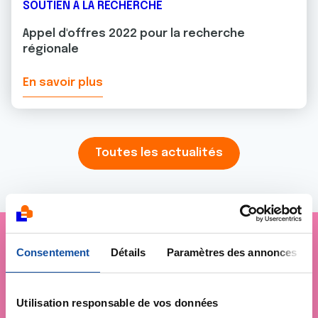
SOUTIEN À LA RECHERCHE
Appel d'offres 2022 pour la recherche
régionale
En savoir plus
Toutes les actualités
Consentement
Détails
Paramètres des annonces
Je soutiens
La Ligue
contre le cancer
Utilisation responsable de vos données