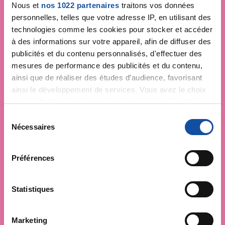
Nous et
nos 1022 partenaires
traitons vos données
personnelles, telles que votre adresse IP, en utilisant des
technologies comme les cookies pour stocker et accéder
à des informations sur votre appareil, afin de diffuser des
publicités et du contenu personnalisés, d'effectuer des
mesures de performance des publicités et du contenu,
ainsi que de réaliser des études d’audience, favorisant
ainsi le développement de services. Vous avez le choix
quant à l'utilisation de vos données et à leurs finalités.
Vous pouvez modifier ou retirer votre consentement à
S
tout moment en consultant la Déclaration relative aux
Nécessaires
é
cookies ou en cliquant sur l'icône de confidentialité.
l
e
Préférences
Si vous le permettez, nous aimerions également :
c
Collecter des informations sur votre localisation
t
géographique qui peuvent être précises à plusieurs
i
Statistiques
mètres près
o
Identifier votre appareil en l'analysant activement
n
Marketing
pour en relever les caractéristiques spécifiques