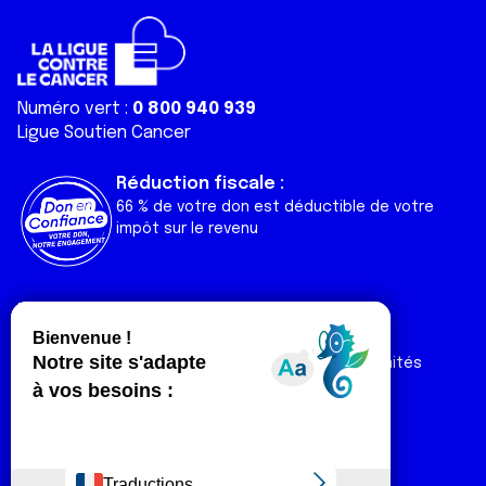
Numéro vert :
0 800 940 939
Ligue Soutien Cancer
Réduction fiscale :
66 % de votre don est déductible de votre
impôt sur le revenu
Liens utiles
Espaces
Nos actualités
Forum
Nos publications
Espace Ligue & comités
Contact
Espace chercheur
Devenir partenaire
Espace presse
Magazine Vivre
Intranet