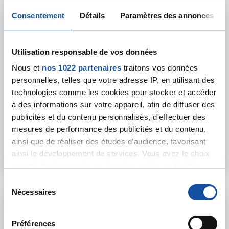
Consentement
Détails
Paramètres des annonces
Utilisation responsable de vos données
Nous et
24 JANVIER 2024
nos 1022 partenaires
traitons vos données
personnelles, telles que votre adresse IP, en utilisant des
PRÉVENTION
technologies comme les cookies pour stocker et accéder
à des informations sur votre appareil, afin de diffuser des
L'INCa initie sa toute 1ère édition du trophée
publicités et du contenu personnalisés, d'effectuer des
"Collectivités et prévention des cancers"
mesures de performance des publicités et du contenu,
Cet événement a pour but de découvrir et de mettre en lumièr
ainsi que de réaliser des études d’audience, favorisant
ainsi le développement de services. Vous avez le choix
En savoir plus
quant à l'utilisation de vos données et à leurs finalités.
Vous pouvez modifier ou retirer votre consentement à
S
tout moment en consultant la Déclaration relative aux
Nécessaires
é
cookies ou en cliquant sur l'icône de confidentialité.
l
e
Préférences
Si vous le permettez, nous aimerions également :