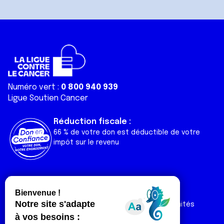
Numéro vert :
0 800 940 939
Ligue Soutien Cancer
Réduction fiscale :
66 % de votre don est déductible de votre
impôt sur le revenu
Liens utiles
Espaces
Nos actualités
Forum
Nos publications
Espace Ligue & comités
Contact
Espace chercheur