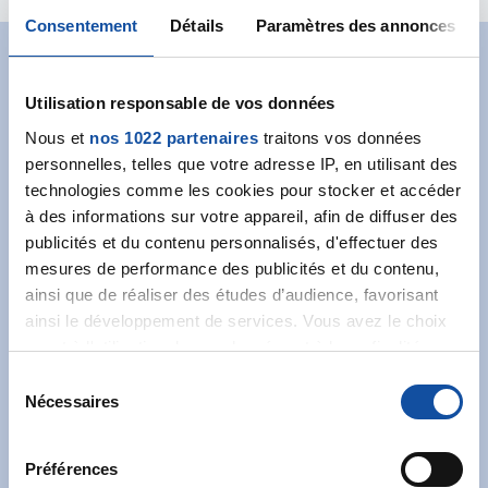
Consentement
Détails
Paramètres des annonces
Abonnez-vous à notre
Utilisation responsable de vos données
newsletter
Nous et
nos 1022 partenaires
traitons vos données
personnelles, telles que votre adresse IP, en utilisant des
Recevez l’actualité de la Ligue.
technologies comme les cookies pour stocker et accéder
à des informations sur votre appareil, afin de diffuser des
publicités et du contenu personnalisés, d'effectuer des
mesures de performance des publicités et du contenu,
ainsi que de réaliser des études d’audience, favorisant
ainsi le développement de services. Vous avez le choix
J'accepte les
conditions générales
et souhaite
quant à l'utilisation de vos données et à leurs finalités.
m'abonner.
Vous pouvez modifier ou retirer votre consentement à
S
tout moment en consultant la Déclaration relative aux
Nécessaires
é
Je souhaite également recevoir l'actualité à
cookies ou en cliquant sur l'icône de confidentialité.
l
destination des entreprises.
e
Préférences
Si vous le permettez, nous aimerions également :
c