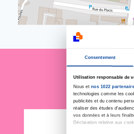
Consentement
Je sout
Utilisation responsable de 
Nous et
nos 1022 partenair
technologies comme les cooki
publicités et du contenu per
réaliser des études d’audienc
vos données et à leurs final
Déclaration relative aux cooki