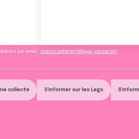
dhèrent par email :
relation.adherent@ligue-cancer.net
ne collecte
S'informer sur les Legs
S'inform