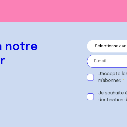
 notre
r
J'accepte le
m'abonner.
Je souhaite é
destination 