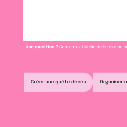
e
m
e
n
t
Une question ?
Contactez Coralie de la relation a
Créer une quête décès
Organiser u