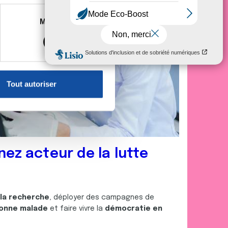
es à plusieurs mètres près
Marketing
s spécifiques (empreintes
, reportez-vous à la
section «
claration sur les cookies.
Tout autoriser
nnalités relatives aux médias
on de notre site avec nos
 d'autres informations que
nez acteur de la lutte
 la recherche
, déployer des campagnes de
onne malade
et faire vivre la
démocratie en