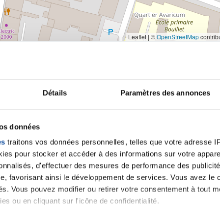
Leaflet | ©
OpenStreetMap
contrib
Détails
Paramètres des annonces
iens
la Ligue contre l
vos données
es
traitons vos données personnelles, telles que votre adresse IP,
es pour stocker et accéder à des informations sur votre appareil
sonnalisés, d'effectuer des mesures de performance des publicité
e, favorisant ainsi le développement de services. Vous avez le ch
ités. Vous pouvez modifier ou retirer votre consentement à tout 
es ou en cliquant sur l'icône de confidentialité.