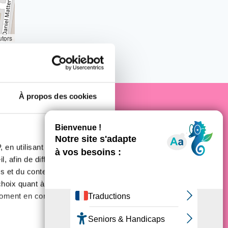
utors
À propos des cookies
e cancer
 en utilisant des
, afin de diffuser des
s et du contenu, ainsi que de
oix quant à l'utilisation de
moment en consultant la