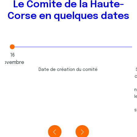
Le Comite de la Haute-
Corse en quelques dates
16
Novembre
1987
Date de création du comité
c
n
l
s