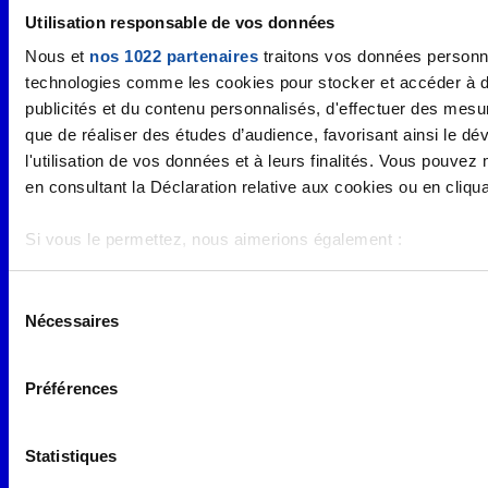
Utilisation responsable de vos données
Nous et
nos 1022 partenaires
traitons vos données personnel
technologies comme les cookies pour stocker et accéder à des
Numéro vert :
0 800 940 939
publicités et du contenu personnalisés, d'effectuer des mesu
Ligue Soutien Cancer
que de réaliser des études d’audience, favorisant ainsi le d
l'utilisation de vos données et à leurs finalités. Vous pouve
Réduction fiscale :
en consultant la Déclaration relative aux cookies ou en cliquan
66 % de votre don est déductible de votre
impôt sur le revenu
Si vous le permettez, nous aimerions également :
Collecter des informations sur votre localisation géo
Liens utiles
Espaces
près
S
Nécessaires
Identifier votre appareil en l'analysant activement pou
Nos actualités
Forum
é
(empreintes digitales).
Nos publications
Espace Ligue & comités
l
Contact
Espace chercheur
e
Pour en savoir plus sur le traitement de vos données personn
Préférences
Devenir partenaire
Espace presse
c
section « Détails »
. Vous pouvez modifier ou retirer votre c
Magazine Vivre
Intranet
t
sur les cookies.
i
Statistiques
o
Les cookies nous permettent de personnaliser le contenu et le
Réseaux sociaux