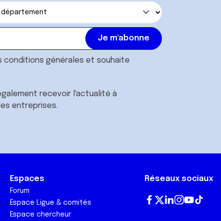
s
conditions générales
et souhaite
galement recevoir l'actualité à
des entreprises.
Espaces
Réseaux sociaux
Forum
Espace Ligue & comités
Fa
T
Lin
In
Yo
Tik
Espace chercheur