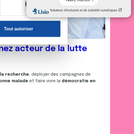
, reportez-vous à la
section «
claration sur les cookies.
Tout autoriser
nnalités relatives aux médias
on de notre site avec nos
nez acteur de la lutte
 d'autres informations que
 la recherche
, déployer des campagnes de
onne malade
et faire vivre la
démocratie en