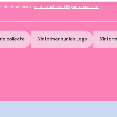
dhèrent par email :
relation.adherent@ligue-cancer.net
ne collecte
S'informer sur les Legs
S'inform