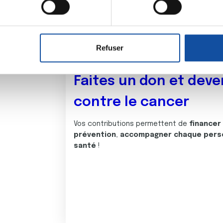
aitement de vos données personnelles et définir vos préférences
er ou retirer votre consentement à tout moment à partir de la dé
Refuser
e personnaliser le contenu et les annonces, d'offrir des fonctio
rafic. Nous partageons également des informations sur l'utilisati
Faites un don et deve
, de publicité et d'analyse, qui peuvent combiner celles-ci avec
ils ont collectées lors de votre utilisation de leurs services.
contre le cancer
Vos contributions permettent de
financer
prévention
,
accompagner chaque pers
santé
!