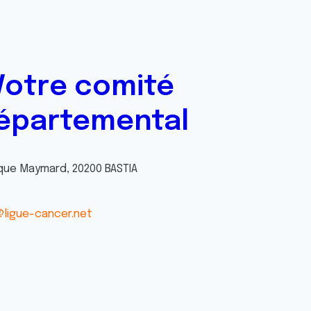
Votre comité
épartemental
nique Maymard, 20200 BASTIA
ligue-cancer.net