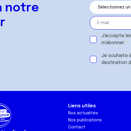
 notre
r
J'accepte le
m'abonner.
Je souhaite é
destination 
Liens utiles
Nos actualités
Nos publications
Contact