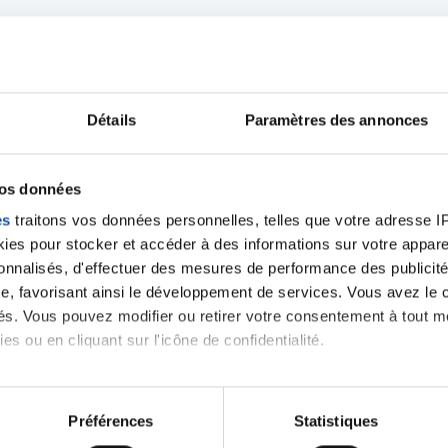
iens
la Ligue contre l
Détails
Paramètres des annonces
vos données
es
traitons vos données personnelles, telles que votre adresse IP,
es pour stocker et accéder à des informations sur votre appareil
sonnalisés, d'effectuer des mesures de performance des publicité
e, favorisant ainsi le développement de services. Vous avez le ch
ités. Vous pouvez modifier ou retirer votre consentement à tout 
es ou en cliquant sur l'icône de confidentialité.
imerions également :
tions sur votre localisation géographique qui peuvent être précis
Préférences
Statistiques
eil en l'analysant activement pour en relever les caractéristique