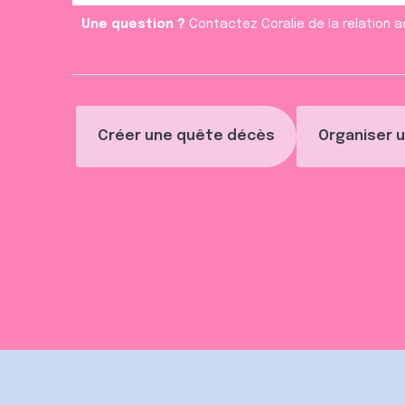
n
Une question ?
Contactez Coralie de la relation a
t
Créer une quête décès
Organiser u