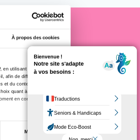
e cancer
À propos des cookies
 en utilisant des
, afin de diffuser des
s et du contenu, ainsi que de
oix quant à l'utilisation de
moment en consultant la
es à plusieurs mètres près
Marketing
s spécifiques (empreintes