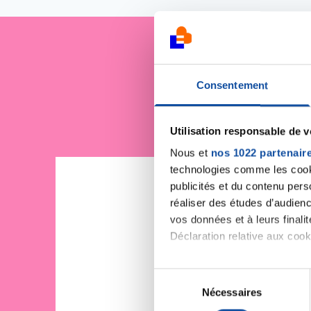
Je sout
Consentement
Utilisation responsable de 
Nous et
nos 1022 partenair
technologies comme les cooki
publicités et du contenu per
réaliser des études d’audienc
vos données et à leurs final
Déclaration relative aux cooki
Si vous le permettez, nous a
S
Collecter des informa
Nécessaires
é
Identifier votre appar
l