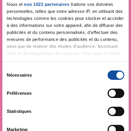
Nous et
nos 1022 partenaires
traitons vos données
personnelles, telles que votre adresse IP, en utilisant des
technologies comme les cookies pour stocker et accéder
à des informations sur votre appareil, afin de diffuser des
publicités et du contenu personnalisés, d'effectuer des
mesures de performance des publicités et du contenu,
ainsi que de réaliser des études d’audience, favorisant
ainsi le développement de services. Vous avez le choix
quant à l'utilisation de vos données et à leurs finalités.
Vous pouvez modifier ou retirer votre consentement à
S
tout moment en consultant la Déclaration relative aux
Nécessaires
é
cookies ou en cliquant sur l'icône de confidentialité.
l
e
Préférences
Si vous le permettez, nous aimerions également :
c
Collecter des informations sur votre localisation
t
géographique qui peuvent être précises à plusieurs
i
Statistiques
mètres près
o
Identifier votre appareil en l'analysant activement
n
Marketing