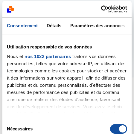
Consentement
Détails
Paramètres des annonces
Aide sociale et financière
Utilisation responsable de vos données
Nous et
nos 1022 partenaires
traitons vos données
personnelles, telles que votre adresse IP, en utilisant des
technologies comme les cookies pour stocker et accéder
à des informations sur votre appareil, afin de diffuser des
publicités et du contenu personnalisés, d'effectuer des
mesures de performance des publicités et du contenu,
ainsi que de réaliser des études d’audience, favorisant
ainsi le développement de services. Vous avez le choix
Toutes les activités proposées sont
quant à l'utilisation de vos données et à leurs finalités.
gratuites, sans obligation d'adhésion au
Comité.
Vous pouvez modifier ou retirer votre consentement à
S
tout moment en consultant la Déclaration relative aux
Nécessaires
é
L'inscription se fait sur rendez-vous, avec un.e