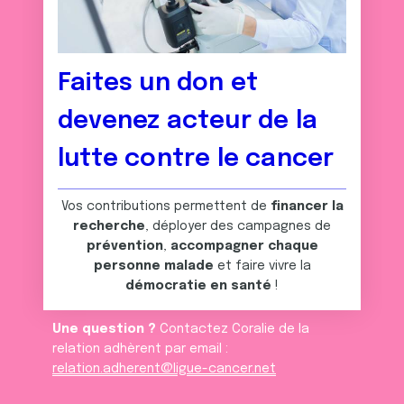
Faites un don et
devenez acteur de la
lutte contre le cancer
Vos contributions permettent de
financer la
recherche
, déployer des campagnes de
prévention
,
accompagner chaque
personne malade
et faire vivre la
démocratie en santé
!
Une question ?
Contactez Coralie de la
relation adhèrent par email :
relation.adherent@ligue-cancer.net