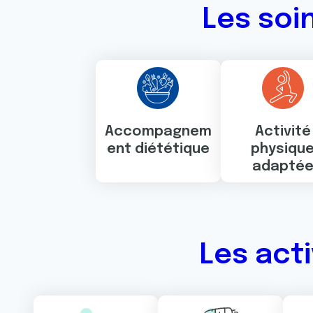
Les soi
Accompagnem
Activité
ent diététique
physiqu
adapté
Les act