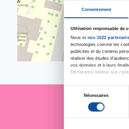
Consentement
Utilisation responsable de 
Nous et
nos 1022 partenair
technologies comme les cooki
publicités et du contenu per
réaliser des études d’audienc
vos données et à leurs final
Déclaration relative aux cooki
Si vous le permettez, nous a
S
Collecter des informa
Nécessaires
é
Identifier votre appar
l
Je sout
digitales).
e
Pour en savoir plus sur le tr
c
Détails »
. Vous pouvez modifi
t