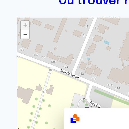
Où trouver n
+
−