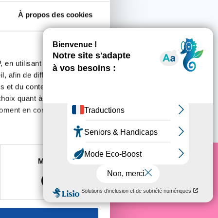
À propos des cookies
 en utilisant des
, afin de diffuser des
s et du contenu, ainsi que de
oix quant à l'utilisation de
utors
moment en consultant la
es à plusieurs mètres près
Marketing
s spécifiques (empreintes
e cancer
, reportez-vous à la
section «
claration sur les cookies.