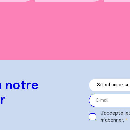
 notre
r
J'accepte le
m'abonner.