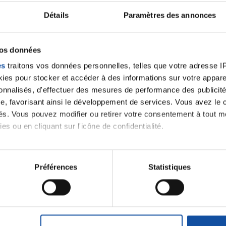
Détails
Paramètres des annonces
vos données
es
traitons vos données personnelles, telles que votre adresse IP,
es pour stocker et accéder à des informations sur votre appareil
sonnalisés, d'effectuer des mesures de performance des publicité
e, favorisant ainsi le développement de services. Vous avez le ch
Leaflet | ©
OpenStreetMap
contrib
ités. Vous pouvez modifier ou retirer votre consentement à tout 
es ou en cliquant sur l'icône de confidentialité.
imerions également :
tions sur votre localisation géographique qui peuvent être précis
Préférences
Statistiques
eil en l'analysant activement pour en relever les caractéristique
iens
la Ligue contre l
aitement de vos données personnelles et définir vos préférences
er ou retirer votre consentement à tout moment à partir de la dé