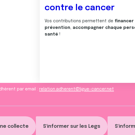
contre le cancer
Vos contributions permettent de
financer
prévention
,
accompagner chaque pers
santé
!
dhèrent par email :
relation.adherent@ligue-cancer.net
ne collecte
S'informer sur les Legs
S'inform