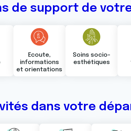
ns de support de votr
Ecoute,
Soins socio-
e
informations
esthétiques
e
et orientations
ivités dans votre dép