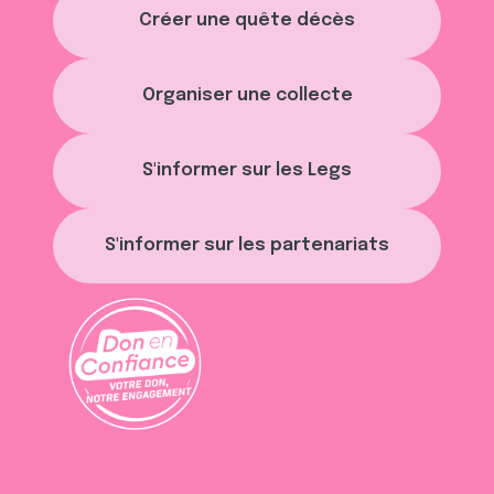
t
publicité et d'analyse, qui peuvent combiner celles-ci
Créer une quête décès
avec d'autres informations que vous leur avez fournies
ou qu'ils ont collectées lors de votre utilisation de leurs
services.
Organiser une collecte
S'informer sur les Legs
S'informer sur les partenariats