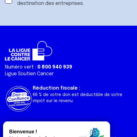
destination des entreprises.
Numéro vert :
0 800 940 939
Ligue Soutien Cancer
Réduction fiscale :
66 % de votre don est déductible de votre
impôt sur le revenu
Liens utiles
Espaces
Nos actualités
Forum