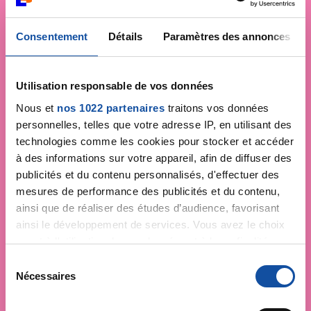
Consentement
Détails
Paramètres des annonces
Utilisation responsable de vos données
Nous et
nos 1022 partenaires
traitons vos données
personnelles, telles que votre adresse IP, en utilisant des
technologies comme les cookies pour stocker et accéder
à des informations sur votre appareil, afin de diffuser des
publicités et du contenu personnalisés, d'effectuer des
mesures de performance des publicités et du contenu,
ainsi que de réaliser des études d’audience, favorisant
ainsi le développement de services. Vous avez le choix
quant à l'utilisation de vos données et à leurs finalités.
Vous pouvez modifier ou retirer votre consentement à
S
tout moment en consultant la Déclaration relative aux
Nécessaires
é
cookies ou en cliquant sur l'icône de confidentialité.
l