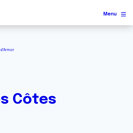
Men
 d'Armor
es Côtes