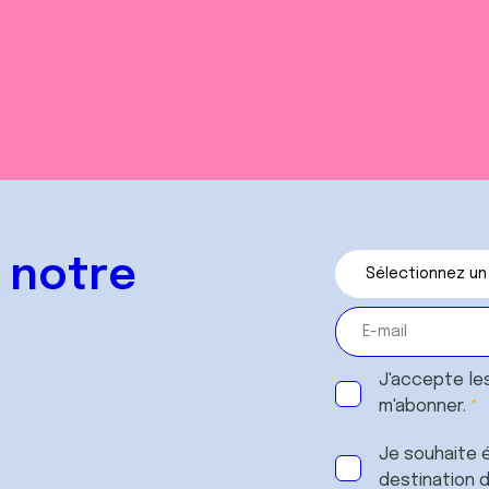
 notre
J'accepte le
m'abonner.
Je souhaite é
destination 