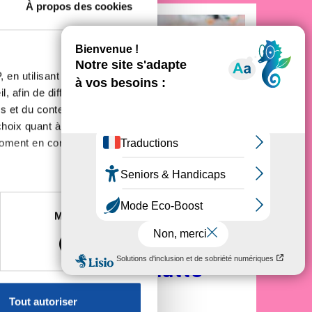
À propos des cookies
 en utilisant des
, afin de diffuser des
s et du contenu, ainsi que de
oix quant à l'utilisation de
moment en consultant la
es à plusieurs mètres près
Marketing
s spécifiques (empreintes
, reportez-vous à la
section «
nez acteur de la lutte
claration sur les cookies.
Tout autoriser