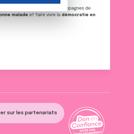
nnalités relatives aux médias
on de notre site avec nos
 la recherche
, déployer des campagnes de
onne malade
et faire vivre la
démocratie en
 d'autres informations que
er sur les partenariats