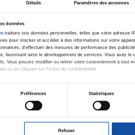
Détails
Paramètres des annonces
vos données
es
traitons vos données personnelles, telles que votre adresse IP,
es pour stocker et accéder à des informations sur votre appareil
sonnalisés, d'effectuer des mesures de performance des publicité
e, favorisant ainsi le développement de services. Vous avez le ch
ités. Vous pouvez modifier ou retirer votre consentement à tout 
es ou en cliquant sur l'icône de confidentialité.
imerions également :
tions sur votre localisation géographique qui peuvent être précis
Préférences
Statistiques
eil en l'analysant activement pour en relever les caractéristique
aitement de vos données personnelles et définir vos préférences
Faites un don et deve
er ou retirer votre consentement à tout moment à partir de la dé
contre le cancer
Refuser