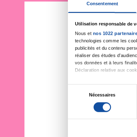
Consentement
Utilisation responsable de 
Nous et
nos 1022 partenair
technologies comme les cooki
publicités et du contenu per
réaliser des études d’audienc
vos données et à leurs final
Déclaration relative aux cooki
Si vous le permettez, nous a
S
Collecter des informa
Nécessaires
é
Identifier votre appar
l
digitales).
e
Pour en savoir plus sur le tr
c
Détails »
. Vous pouvez modifi
t
i