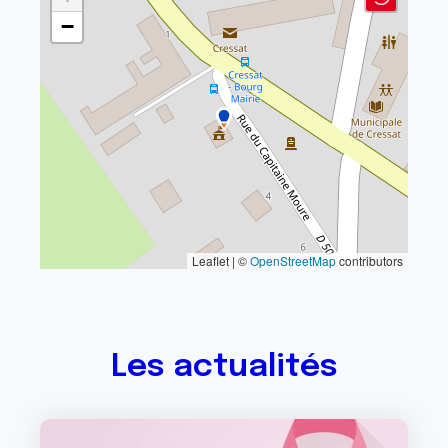
−
Leaflet | ©
OpenStreetMap
contributors
Les actualités
Image