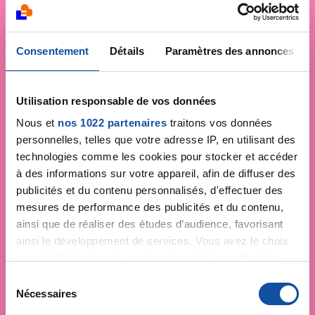
Consentement
Détails
Paramètres des annonces
Utilisation responsable de vos données
Nous et
nos 1022 partenaires
traitons vos données
personnelles, telles que votre adresse IP, en utilisant des
technologies comme les cookies pour stocker et accéder
à des informations sur votre appareil, afin de diffuser des
publicités et du contenu personnalisés, d'effectuer des
mesures de performance des publicités et du contenu,
ainsi que de réaliser des études d’audience, favorisant
ainsi le développement de services. Vous avez le choix
quant à l'utilisation de vos données et à leurs finalités.
Vous pouvez modifier ou retirer votre consentement à
S
tout moment en consultant la Déclaration relative aux
Nécessaires
é
cookies ou en cliquant sur l'icône de confidentialité.
l