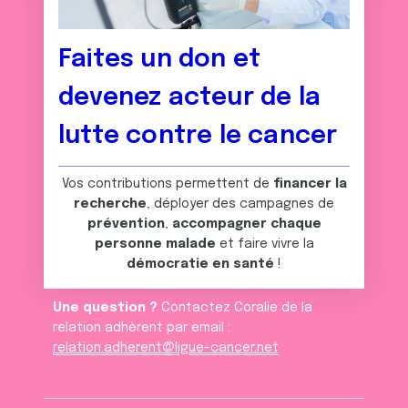
n
notre site avec nos partenaires de médias sociaux, de
t
publicité et d'analyse, qui peuvent combiner celles-ci
avec d'autres informations que vous leur avez fournies
Faites un don et
ou qu'ils ont collectées lors de votre utilisation de leurs
services.
devenez acteur de la
lutte contre le cancer
Vos contributions permettent de
financer la
recherche
, déployer des campagnes de
prévention
,
accompagner chaque
personne malade
et faire vivre la
démocratie en santé
!
Une question ?
Contactez Coralie de la
relation adhèrent par email :
relation.adherent@ligue-cancer.net