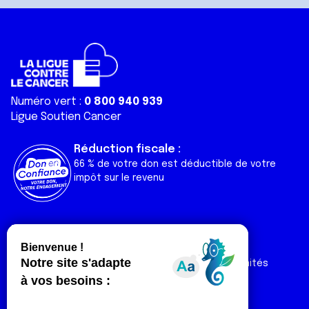
Numéro vert :
0 800 940 939
Ligue Soutien Cancer
Réduction fiscale :
66 % de votre don est déductible de votre
impôt sur le revenu
Liens utiles
Espaces
Nos actualités
Forum
Nos publications
Espace Ligue & comités
Contact
Espace chercheur
Devenir partenaire
Espace presse