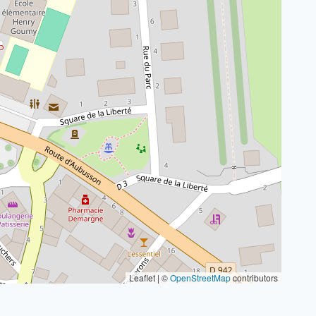
Leaflet | ©
OpenStreetMap
contributors