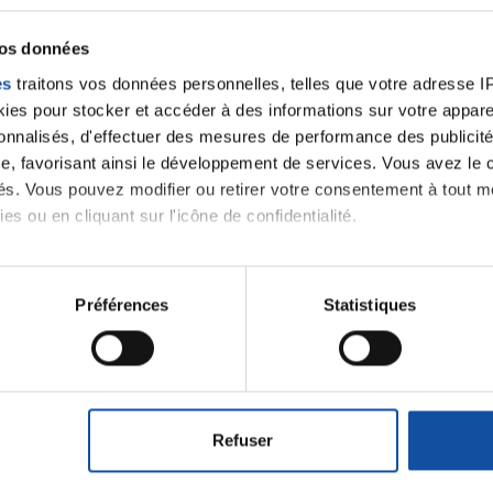
Sainte Feyre -
vos données
Randonnée et
es
traitons vos données personnelles, telles que votre adresse IP,
animation
es pour stocker et accéder à des informations sur votre appareil
sonnalisés, d'effectuer des mesures de performance des publicité
e, favorisant ainsi le développement de services. Vous avez le ch
ités. Vous pouvez modifier ou retirer votre consentement à tout 
es ou en cliquant sur l'icône de confidentialité.
imerions également :
iens
la Ligue contre l
tions sur votre localisation géographique qui peuvent être précis
Préférences
Statistiques
eil en l'analysant activement pour en relever les caractéristique
aitement de vos données personnelles et définir vos préférences
er ou retirer votre consentement à tout moment à partir de la dé
Refuser
e personnaliser le contenu et les annonces, d'offrir des fonctio
rafic. Nous partageons également des informations sur l'utilisati