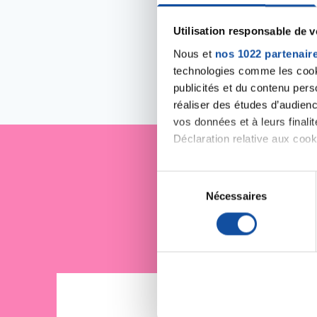
Utilisation responsable de 
Nous et
nos 1022 partenair
technologies comme les cooki
publicités et du contenu per
réaliser des études d’audienc
vos données et à leurs final
Déclaration relative aux cooki
Si vous le permettez, nous a
Je sout
S
Collecter des informa
Nécessaires
é
Identifier votre appar
l
digitales).
e
Pour en savoir plus sur le tr
c
Détails »
. Vous pouvez modifi
t
i
Les cookies nous permettent d
o
sociaux et d'analyser notre t
n