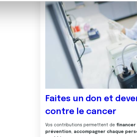
, de publicité et d'analyse, qui peuvent combiner celles-ci avec
ils ont collectées lors de votre utilisation de leurs services.
Faites un don et deve
contre le cancer
Vos contributions permettent de
financer
prévention
,
accompagner chaque pers