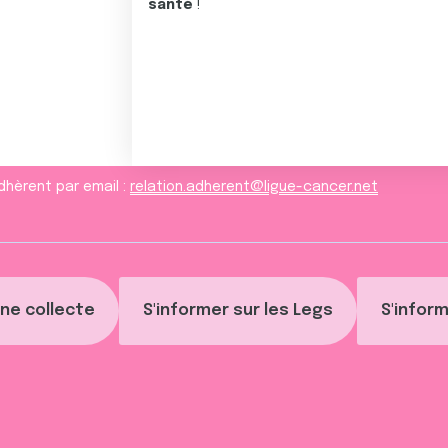
santé
!
dhèrent par email :
relation.adherent@ligue-cancer.net
ne collecte
S'informer sur les Legs
S'inform