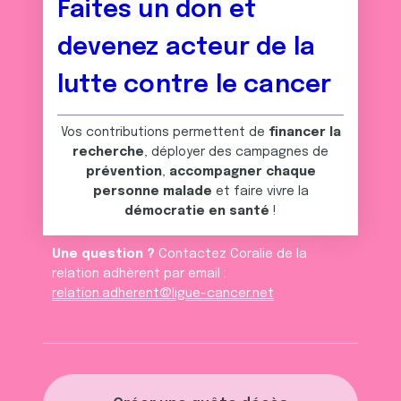
Faites un don et
t
publicité et d'analyse, qui peuvent combiner celles-ci
avec d'autres informations que vous leur avez fournies
devenez acteur de la
ou qu'ils ont collectées lors de votre utilisation de leurs
services.
lutte contre le cancer
Vos contributions permettent de
financer la
recherche
, déployer des campagnes de
prévention
,
accompagner chaque
personne malade
et faire vivre la
démocratie en santé
!
Une question ?
Contactez Coralie de la
relation adhèrent par email :
relation.adherent@ligue-cancer.net