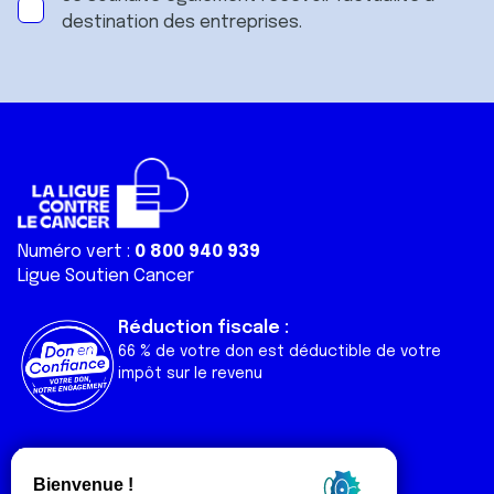
destination des entreprises.
Numéro vert :
0 800 940 939
Ligue Soutien Cancer
Réduction fiscale :
66 % de votre don est déductible de votre
impôt sur le revenu
Liens utiles
Espaces
Nos actualités
Forum