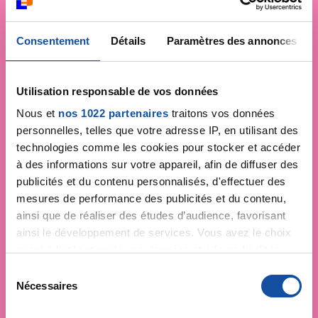
Consentement
Détails
Paramètres des annonces
Utilisation responsable de vos données
Nous et
nos 1022 partenaires
traitons vos données
personnelles, telles que votre adresse IP, en utilisant des
technologies comme les cookies pour stocker et accéder
à des informations sur votre appareil, afin de diffuser des
publicités et du contenu personnalisés, d'effectuer des
mesures de performance des publicités et du contenu,
ainsi que de réaliser des études d’audience, favorisant
ainsi le développement de services. Vous avez le choix
quant à l'utilisation de vos données et à leurs finalités.
Vous pouvez modifier ou retirer votre consentement à
S
tout moment en consultant la Déclaration relative aux
Nécessaires
é
cookies ou en cliquant sur l'icône de confidentialité.
l