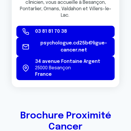
clinicien, vous accueille à Besançon,
Pontarlier, Ornans, Valdahon et Villers-le-
Lac.
03 81 81 70 38
psychologue.cd25b@ligue-
cancer.net
34 avenue Fontaine Argent
25000
Besançon
France
Brochure Proximité
Cancer