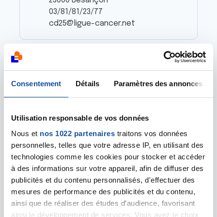
25000 Besançon
03/81/81/23/77
cd25@ligue-cancer.net
ORNANS // Maison France
Services
Consentement
Détails
Paramètres des annonces
32 rue Jacques Gervais
25290 Ornans
03 70 88 96 70
Utilisation responsable de vos données
ornans@france-services.gouv.fr
Nous et
nos 1022 partenaires
traitons vos données
personnelles, telles que votre adresse IP, en utilisant des
PONTARLIER // Antenne Ligue
technologies comme les cookies pour stocker et accéder
16 rue de la Fontaine
à des informations sur votre appareil, afin de diffuser des
25300 Pontarlier
publicités et du contenu personnalisés, d'effectuer des
mesures de performance des publicités et du contenu,
ainsi que de réaliser des études d’audience, favorisant
ainsi le développement de services. Vous avez le choix
VALDAHON // Maison des Services