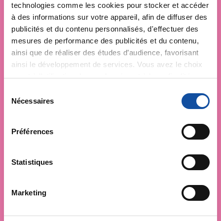
technologies comme les cookies pour stocker et accéder
à des informations sur votre appareil, afin de diffuser des
publicités et du contenu personnalisés, d'effectuer des
mesures de performance des publicités et du contenu,
ainsi que de réaliser des études d’audience, favorisant
ainsi le développement de services. Vous avez le choix
quant à l'utilisation de vos données et à leurs finalités.
Vous pouvez modifier ou retirer votre consentement à
S
tout moment en consultant la Déclaration relative aux
Nécessaires
é
cookies ou en cliquant sur l'icône de confidentialité.
l
e
Préférences
Si vous le permettez, nous aimerions également :
c
Collecter des informations sur votre localisation
t
géographique qui peuvent être précises à plusieurs
i
Statistiques
mètres près
o
Identifier votre appareil en l'analysant activement
n
Marketing
pour en relever les caractéristiques spécifiques
d
(empreintes digitales).
u