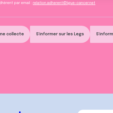
dhèrent par email :
relation.adherent@ligue-cancer.net
ne collecte
S'informer sur les Legs
S'inform