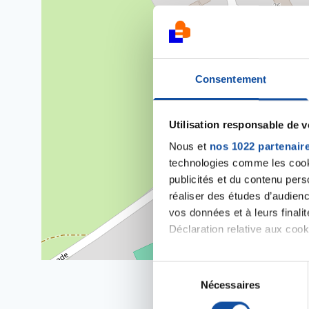
Consentement
Utilisation responsable de 
Nous et
nos 1022 partenair
technologies comme les cooki
publicités et du contenu per
réaliser des études d’audienc
vos données et à leurs final
Déclaration relative aux cooki
Si vous le permettez, nous a
S
Collecter des informa
Nécessaires
é
Identifier votre appar
l