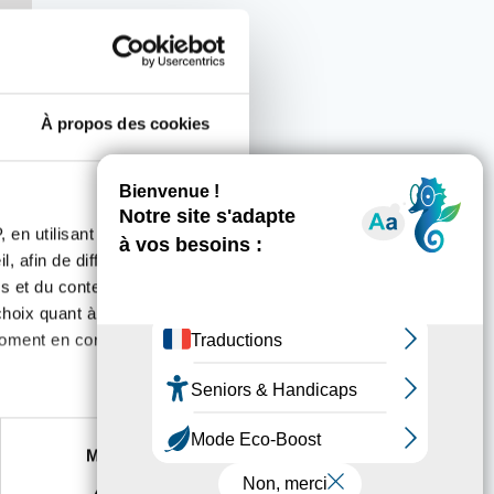
À propos des cookies
 en utilisant des
, afin de diffuser des
s et du contenu, ainsi que de
oix quant à l'utilisation de
moment en consultant la
utors
es à plusieurs mètres près
Marketing
s spécifiques (empreintes