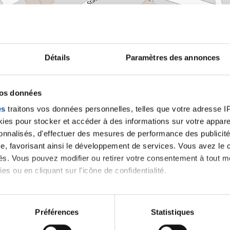
Détails
Paramètres des annonces
vos données
es
traitons vos données personnelles, telles que votre adresse IP,
es pour stocker et accéder à des informations sur votre appareil
sonnalisés, d'effectuer des mesures de performance des publicité
e, favorisant ainsi le développement de services. Vous avez le ch
ités. Vous pouvez modifier ou retirer votre consentement à tout 
es ou en cliquant sur l'icône de confidentialité.
Leaflet | ©
OpenStreetMap
contrib
imerions également :
tions sur votre localisation géographique qui peuvent être précis
Préférences
Statistiques
eil en l'analysant activement pour en relever les caractéristique