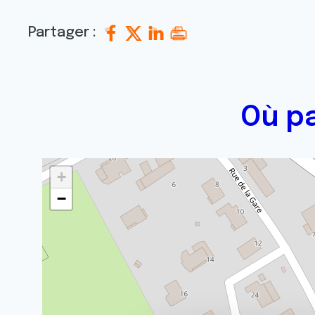
Partager :
Où p
+
−